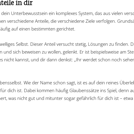
eile in dir
 ist dein Unterbewusstsein ein komplexes System, das aus vielen ver
nen verschiedene Anteile, die verschiedene Ziele verfolgen. Grundsätz
äufig auf einen bestimmten gerichtet.
elliges Selbst. Dieser Anteil versucht stetig, Lösungen zu finden. 
 und sich beweisen zu wollen, gelenkt. Er ist beispielsweise am St
 nicht kannst, und dir dann denkst: „Ihr werdet schon noch sehen
ensselbst. Wie der Name schon sagt, ist es auf dein reines Überleb
für dich ist. Dabei kommen häufig Glaubenssätze ins Spiel, denn
t, was nicht gut und mitunter sogar gefährlich für dich ist – etwa