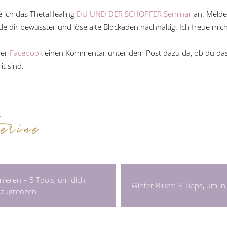
e ich das ThetaHealing
DU UND DER SCHÖPFER Seminar
an. Melde 
rde dir bewusster und löse alte Blockaden nachhaltig. Ich freue mich
er
Facebook
einen Kommentar unter dem Post dazu da, ob du da
t sind.
ainieren – 5 Tools, um dich
Winter Blues: 3 Tipps, um in
zugrenzen