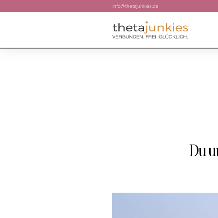
info@thetajunkies.de
Du u