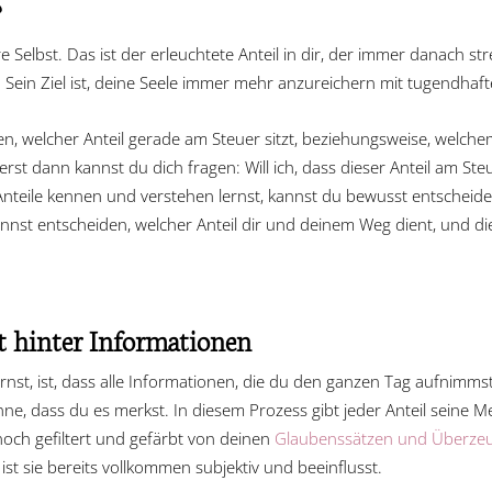
?
Selbst. Das ist der erleuchtete Anteil in dir, der immer danach st
 Sein Ziel ist, deine Seele immer mehr anzureichern mit tugendhaf
en, welcher Anteil gerade am Steuer sitzt, beziehungsweise, welche
t dann kannst du dich fragen: Will ich, dass dieser Anteil am Steue
nteile kennen und verstehen lernst, kannst du bewusst entscheid
nnst entscheiden, welcher Anteil dir und deinem Weg dient, und d
t hinter Informationen
st, ist, dass alle Informationen, die du den ganzen Tag aufnimms
ne, dass du es merkst. In diesem Prozess gibt jeder Anteil seine M
noch gefiltert und gefärbt von deinen
Glaubenssätzen und Überze
 ist sie bereits vollkommen subjektiv und beeinflusst.