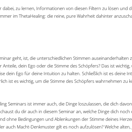
r dabei, zu lernen, Informationen von diesen Filtern zu lösen und 
mmer im ThetaHealing: die reine, pure Wahrheit dahinter anzusch
nar geht, ist, die unterschiedlichen Stimmen auseinanderhalten 
ner Anteile, dein Ego oder die Stimme des Schöpfers? Das ist wichtig,
e dein Ego für deine Intuition zu halten. Schließlich ist es deine Int
türlich ist es wichtig, um die Stimme des Schöpfers wahrnehmen zu
aling Seminars ist immer auch, die Dinge loszulassen, die dich dav
schaust du dir auch in diesem Seminar an, welche Dinge dich noch 
d ohne Bedingungen und Ablenkungen der Stimme deines Herzens
 oder auch Macht-Denkmuster gilt es noch aufzulösen? Welche alte