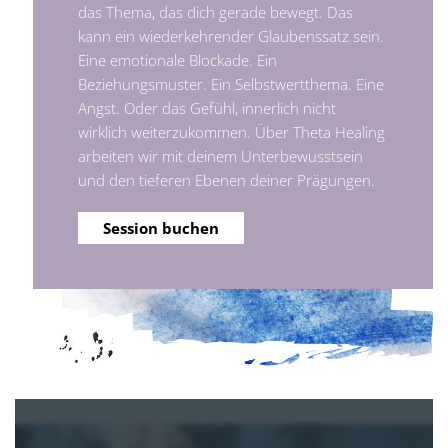
das Thema, das dich gerade bewegt. Das
kann ein wiederkehrender Glaubenssatz sein.
Eine emotionale Blockade. Ein
Beziehungsmuster. Ein Selbstwertthema. Eine
Angst. Oder das Gefühl, innerlich nicht
wirklich weiterzukommen. Über Theta Healing
arbeiten wir mit deinem Unterbewusstsein
und den tieferen Ebenen deiner Prägungen.
Session buchen