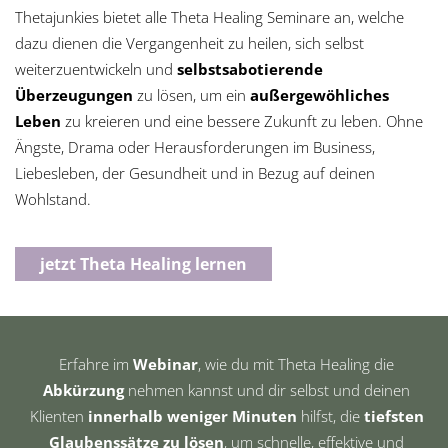
Thetajunkies bietet alle Theta Healing Seminare an, welche
dazu dienen die Vergangenheit zu heilen, sich selbst
weiterzuentwickeln und
selbstsabotierende
Überzeugungen
zu lösen, um ein
außergewöhliches
Leben
zu kreieren und eine bessere Zukunft zu leben. Ohne
Ängste, Drama oder Herausforderungen im Business,
Liebesleben, der Gesundheit und in Bezug auf deinen
Wohlstand.
jetzt Theta Healing lernen
Erfahre im
Webinar
, wie du mit Theta Healing die
Abkürzung
nehmen kannst und dir selbst und deinen
Klienten
innerhalb weniger Minuten
hilfst, die
tiefsten
Glaubenssätze zu lösen
, um schnelle, effektive und