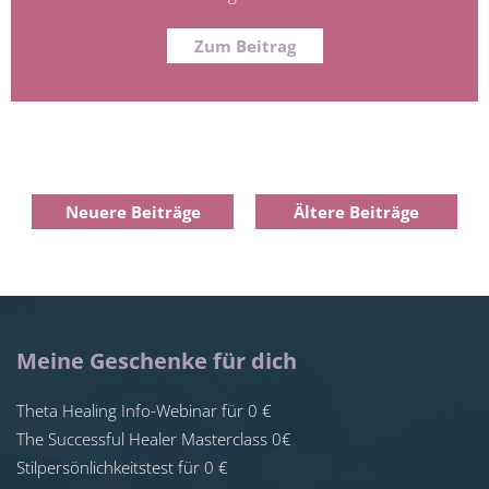
Zum Beitrag
Neuere Beiträge
Ältere Beiträge
Meine Geschenke für dich
Theta Healing Info-Webinar für 0 €
The Successful Healer Masterclass 0€
Stilpersönlichkeitstest für 0 €