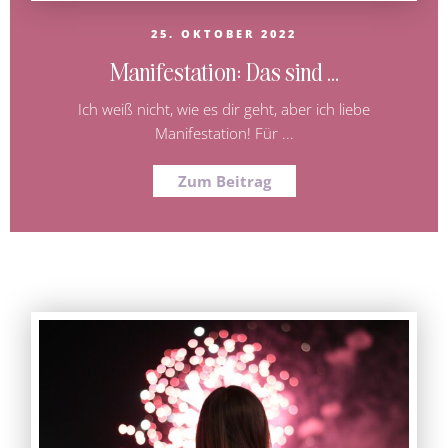
25. OKTOBER 2022
Manifestation: Das sind ...
Ich weiß nicht, wie es dir geht, aber ich liebe
Manifestation! Für ...
Zum Beitrag