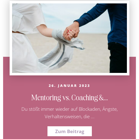
26. JANUAR 2023
Mentoring vs. Coaching &...
Du stößt immer wieder auf Blockaden, Ängste,
Verhaltensweisen, die ...
Zum Beitrag