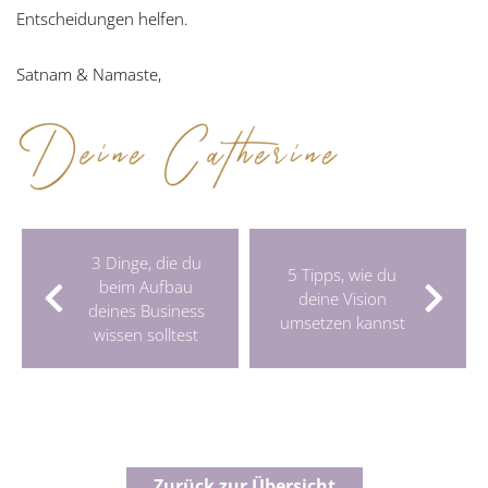
Entscheidungen helfen.
Satnam & Namaste,
3 Dinge, die du
5 Tipps, wie du
beim Aufbau
deine Vision
deines Business
umsetzen kannst
wissen solltest
Zurück zur Übersicht