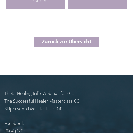
können
Zurück zur Übersicht
Theta Healing Info-Webinar für 0 €
The Successful Healer Masterclass 0€
Stilpersönlichkeitstest für 0 €
Facebook
Instagram