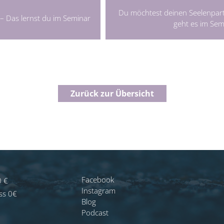
Du möchtest deinen Seelenpar
 – Das lernst du im Seminar
geht es im Sem
Zurück zur Übersicht
Facebook
0 €
Instagram
ss 0€
Blog
Podcast