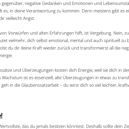
n gegenüber, negative Gedanken und Emotionen und Lebensumständ
ilt es, in deine Verantwortung zu kommen. Denn meistens gibt es
ir vielleicht Angst.
 von Vorwürfen und alten Erfahrungen hilft, ist Vergebung. Nein, z
et vielmehr, dich selbst emotional, mental und auch spirituell zu be
lst du dir deine Kraft wieder zurück und transformierst all die ne
nergie.
ssätze und Überzeugungen kosten dich Energie, weil sie dich in de
s Wachstum ist es essenziell, alte Überzeugungen in etwas zu trans
geh in die Glaubenssatzarbeit – du wirst dich so viel leichter, kraft
!
ertvollste, das du jemals besitzen könntest. Deshalb sollte dein Zie