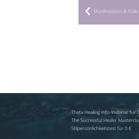
Manifestation & Fülle
Theta Healing Info-Webinar für 
The Successful Healer Mastercla
Stilpersönlichkeitstest für 0 €