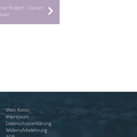
tner finden? – Darum
inar!
Mein Konto
Impressum
Datenschutzerklärung
Widerrufsbelehrung
AGB