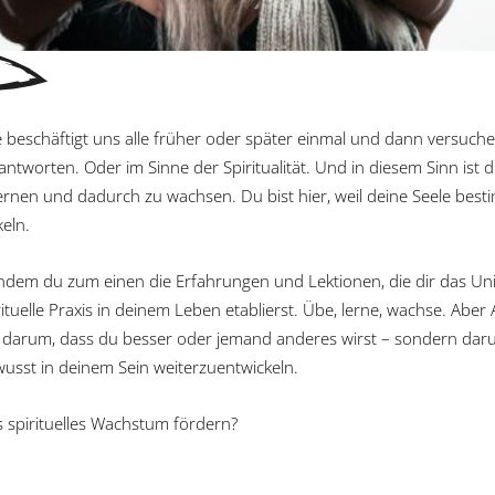
 beschäftigt uns alle früher oder später einmal und dann versuchen w
tworten. Oder im Sinne der Spiritualität. Und in diesem Sinn ist di
lernen und dadurch zu wachsen. Du bist hier, weil deine Seele be
eln.
indem du zum einen die Erfahrungen und Lektionen, die dir das U
tuelle Praxis in deinem Leben etablierst. Übe, lerne, wachse. Aber
ht darum, dass du besser oder jemand anderes wirst – sondern dar
usst in deinem Sein weiterzuentwickeln.
 spirituelles Wachstum fördern?