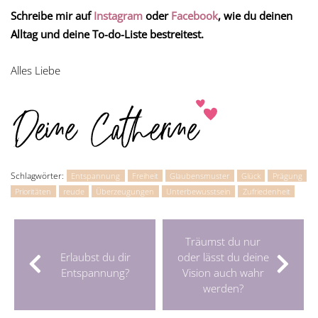
Schreibe mir auf
Instagram
oder
Facebook
, wie du deinen
Alltag und deine To-do-Liste bestreitest.
Alles Liebe
Schlagwörter:
Entspannung
Freiheit
Glaubensmuster
Glück
Prägung
Prioritäten
reude
Überzeugungen
Unterbewusstsein
Zufriedenheit
Träumst du nur
Erlaubst du dir
oder lässt du deine
Entspannung?
Vision auch wahr
werden?