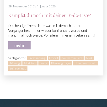
29. November 2017
/
1. Januar 2026
Kämpfst du noch mit deiner To-do-Liste?
Das heutige Thema ist etwas, mit dem ich in der
Vergangenheit immer wieder konfrontiert wurde und
manchmal noch werde. Vor allem in meinem Leben als […]
mehr
Schlagwörter:
Entspannung
Freiheit
Glaubensmuster
Glück
Prägung
Prioritäten
reude
Überzeugungen
Unterbewusstsein
Zufriedenheit