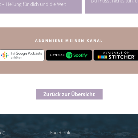
Du musst nichts tun, u
t – Heilung für dich und die Welt
ABONNIERE MEINEN KANAL
Zurück zur Übersicht
Facebook
0 €