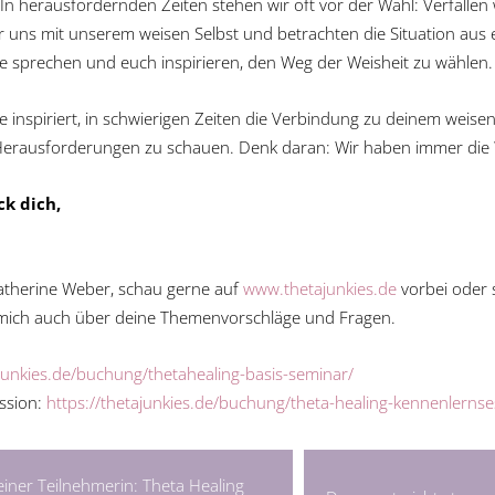
In herausfordernden Zeiten stehen wir oft vor der Wahl: Verfallen
 uns mit unserem weisen Selbst und betrachten die Situation aus 
 sprechen und euch inspirieren, den Weg der Weisheit zu wählen.
de inspiriert, in schwierigen Zeiten die Verbindung zu deinem weise
Herausforderungen zu schauen. Denk daran: Wir haben immer die 
k dich,
atherine Weber, schau gerne auf
www.thetajunkies.de
vorbei oder 
e mich auch über deine Themenvorschläge und Fragen.
ajunkies.de/buchung/thetahealing-basis-seminar/
ssion:
https://thetajunkies.de/buchung/theta-healing-kennenlernse
einer Teilnehmerin: Theta Healing