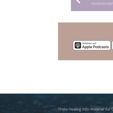
revolutionier
Theta Healing Info-Webinar für 