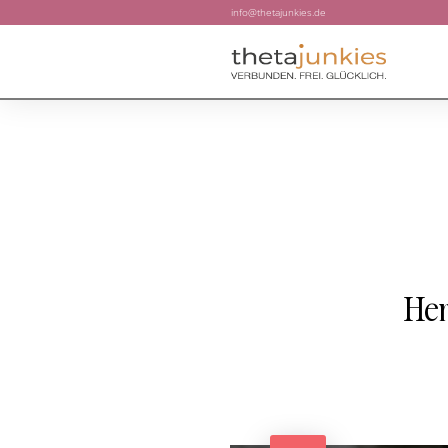
info@thetajunkies.de
Her