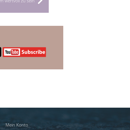
m wertvoll zu sein
Mein Konto