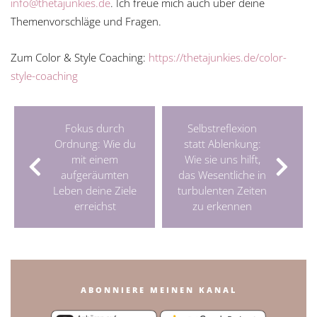
info@thetajunkies.de
. Ich freue mich auch über deine
Themenvorschläge und Fragen.
Zum Color & Style Coaching:
https://thetajunkies.de/color-
style-coaching
Fokus durch
Selbstreflexion
Ordnung: Wie du
statt Ablenkung:
mit einem
Wie sie uns hilft,
aufgeräumten
das Wesentliche in
Leben deine Ziele
turbulenten Zeiten
erreichst
zu erkennen
ABONNIERE MEINEN KANAL