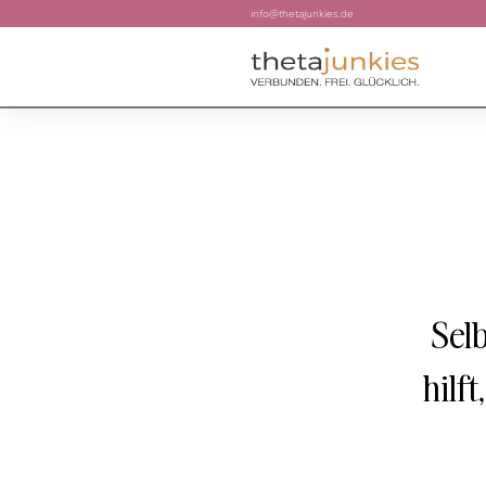
info@thetajunkies.de
Selb
hilf