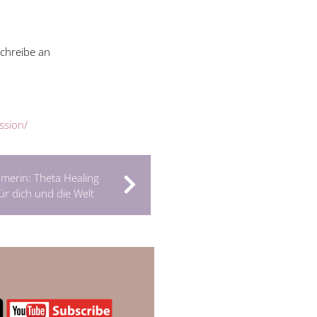
chreibe an
ssion/
hmerin: Theta Healing
für dich und die Welt