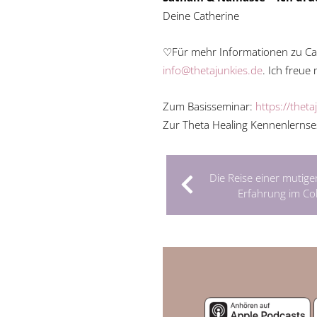
Deine Catherine
♡Für mehr Informationen zu Ca
info@thetajunkies.de
. Ich freu
Zum Basisseminar:
https://thet
Zur Theta Healing Kennenlernse
Die Reise einer mutige
Erfahrung im Col