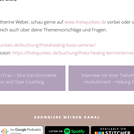
therine Weber, schau gerne auf
www.thetajunkies.de
vorbei oder s
e mich auch über deine Themenvorschläge und Fragen.
ajunkies.de/buchung/thetahealing-basis-seminar/
ssion:
https://thetajunkies.de/buchung/theta-healing-kennenlernse
n Frau – Eine transformative
Interview mit einer Teilne
or and Style Coaching
revolutioniert – Heilung 
ABONNIERE MEINEN KANAL