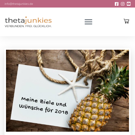
info@thetajunkies.de