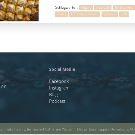
Schlagwörter:
Ängste
Blockade
Dankbarkeit
Stress
Unterbewusstsein
Visionen
Ziele
Social Media
Facebook
s 0€
Instagram
Blog
Podcast
es: Theta Healing lernen mit Catherine Weber | Design Jana Köppe / Umsetzung 