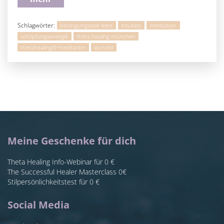
Schlagwörter:
bedingungslose liebe
intuition
meditation
schöpfungsenergie
theta healing münchen
thetahealing®-meditation
wunder
Meine Geschenke für dich
Theta Healing Info-Webinar für 0 €
The Successful Healer Masterclass 0€
Stilpersönlichkeitstest für 0 €
Social Media