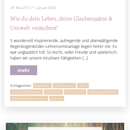
29. Mai 2017
/
1. Januar 2026
Wie du dein Leben, deine Glaubenssätze &
Umwelt veränderst!
5 wundervoll inspirierende, aufregende und überwältigende
Regenbogenkinder-Lehrerseminartage liegen hinter mir. Es
war unglaublich toll. So leicht, voller Freude und spielerisch
haben wir unsere intuitiven Fähigkeiten […]
mehr
Schlagwörter:
Blockaden
Glaubenssatz
Glück
intuitive Fähigkeiten
meditation
Perspektiven
Regenbogenkinder
theta healing münchen
wunder