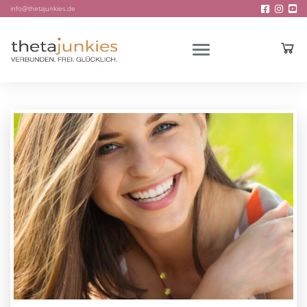
info@thetajunkies.de