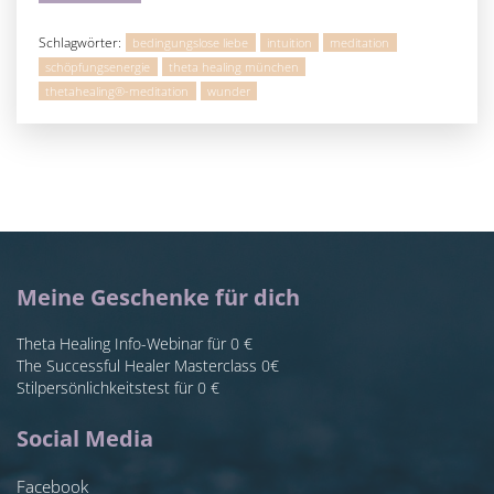
Schlagwörter:
bedingungslose liebe
intuition
meditation
schöpfungsenergie
theta healing münchen
thetahealing®-meditation
wunder
Meine Geschenke für dich
Theta Healing Info-Webinar für 0 €
The Successful Healer Masterclass 0€
Stilpersönlichkeitstest für 0 €
Social Media
Facebook