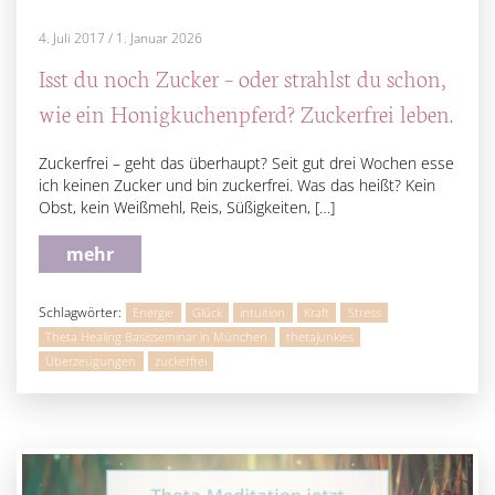
4. Juli 2017
/
1. Januar 2026
Isst du noch Zucker – oder strahlst du schon,
wie ein Honigkuchenpferd? Zuckerfrei leben.
Zuckerfrei – geht das überhaupt? Seit gut drei Wochen esse
ich keinen Zucker und bin zuckerfrei. Was das heißt? Kein
Obst, kein Weißmehl, Reis, Süßigkeiten, […]
mehr
Schlagwörter:
Energie
Glück
intuition
Kraft
Stress
Theta Healing Basisseminar in München
thetajunkies
Überzeugungen
zuckerfrei