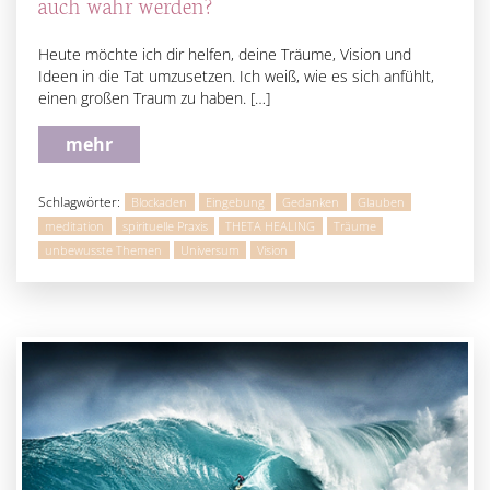
auch wahr werden?
Heute möchte ich dir helfen, deine Träume, Vision und
Ideen in die Tat umzusetzen. Ich weiß, wie es sich anfühlt,
einen großen Traum zu haben. […]
mehr
Schlagwörter:
Blockaden
Eingebung
Gedanken
Glauben
meditation
spirituelle Praxis
THETA HEALING
Träume
unbewusste Themen
Universum
Vision