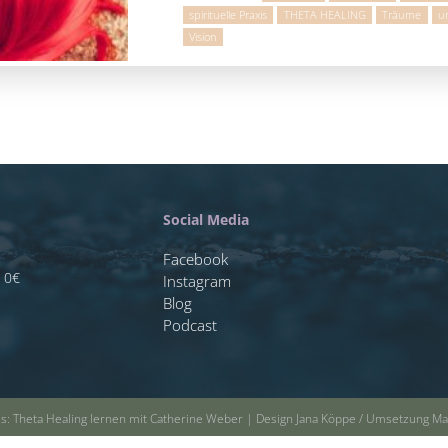
spirituelle Praxis
THETA HEALING
Träume
u
Vision
Social Media
Facebook
s 0€
Instagram
Blog
Podcast
es: Theta Healing lernen mit Catherine Weber | Design Jana Köppe / Umsetzung 