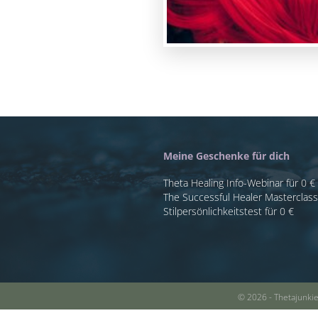
Meine Geschenke für dich
Theta Healing Info-Webinar für 0 €
The Successful Healer Masterclas
Stilpersönlichkeitstest für 0 €
© 2026 - Thetajunki