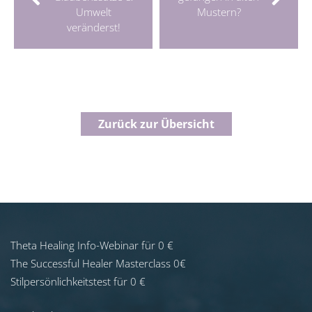
Umwelt
Mustern?
veränderst!
Zurück zur Übersicht
Theta Healing Info-Webinar für 0 €
The Successful Healer Masterclass 0€
Stilpersönlichkeitstest für 0 €