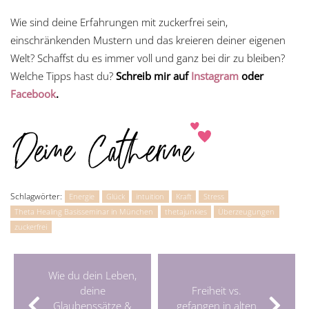
Wie sind deine Erfahrungen mit zuckerfrei sein,
einschränkenden Mustern und das kreieren deiner eigenen
Welt? Schaffst du es immer voll und ganz bei dir zu bleiben?
Welche Tipps hast du?
Schreib mir auf
Instagram
oder
Facebook
.
Schlagwörter:
Energie
Glück
intuition
Kraft
Stress
Theta Healing Basisseminar in München
thetajunkies
Überzeugungen
zuckerfrei
Wie du dein Leben,
deine
Freiheit vs.
Glaubenssätze &
gefangen in alten