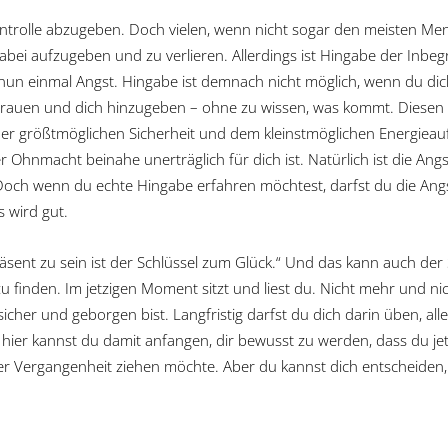
trolle abzugeben. Doch vielen, wenn nicht sogar den meisten Mensch
abei aufzugeben und zu verlieren. Allerdings ist Hingabe der Inbeg
 nun einmal Angst. Hingabe ist demnach nicht möglich, wenn du dich
rtrauen und dich hinzugeben – ohne zu wissen, was kommt. Diesen 
der größtmöglichen Sicherheit und dem kleinstmöglichen Energieau
r Ohnmacht beinahe unerträglich für dich ist. Natürlich ist die Ang
. Doch wenn du echte Hingabe erfahren möchtest, darfst du die A
es wird gut.
räsent zu sein ist der Schlüssel zum Glück.“ Und das kann auch der S
 finden. Im jetzigen Moment sitzt und liest du. Nicht mehr und nicht
icher und geborgen bist. Langfristig darfst du dich darin üben, al
d hier kannst du damit anfangen, dir bewusst zu werden, dass du jet
der Vergangenheit ziehen möchte. Aber du kannst dich entscheiden