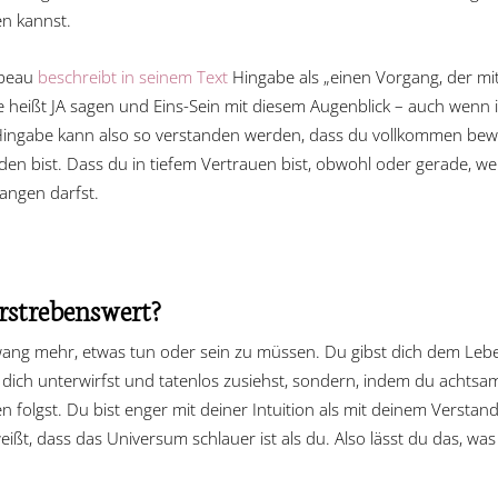
en kannst.
ubeau
beschreibt in seinem Text
Hingabe als „einen Vorgang, der mi
e heißt JA sagen und Eins-Sein mit diesem Augenblick – auch wenn i
 Hingabe kann also so verstanden werden, dass du vollkommen be
en bist. Dass du in tiefem Vertrauen bist, obwohl oder gerade, wei
fangen darfst.
rstrebenswert?
Zwang mehr, etwas tun oder sein zu müssen. Du gibst dich dem Le
 dich unterwirfst und tatenlos zusiehst, sondern, indem du achtsa
en folgst. Du bist enger mit deiner Intuition als mit deinem Versta
ißt, dass das Universum schlauer ist als du. Also lässt du das, was 