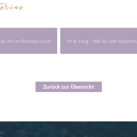
du ihn im Business nutzt
Yin & Yang – Wie du dein Business 
Zurück zur Übersicht