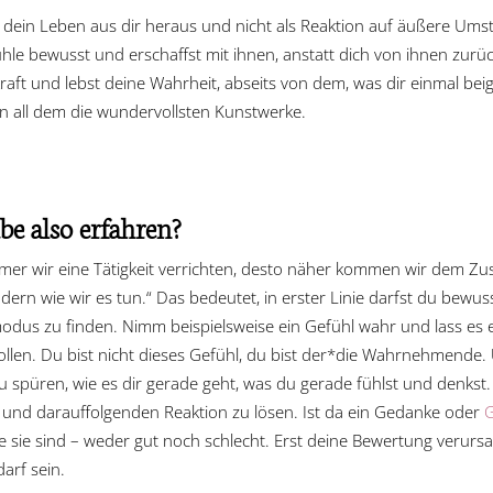
 dein Leben aus dir heraus und nicht als Reaktion auf äußere Umst
le bewusst und erschaffst mit ihnen, anstatt dich von ihnen zurück
rkraft und lebst deine Wahrheit, abseits von dem, was dir einmal b
on all dem die wundervollsten Kunstwerke.
e also erfahren?
amer wir eine Tätigkeit verrichten, desto näher kommen wir dem Z
ndern wie wir es tun.“ Das bedeutet, in erster Linie darfst du bew
dus zu finden. Nimm beispielsweise ein Gefühl wahr und lass es er
len. Du bist nicht dieses Gefühl, du bist der*die Wahrnehmende. Ü
spüren, wie es dir gerade geht, was du gerade fühlst und denkst.
nd darauffolgenden Reaktion zu lösen. Ist da ein Gedanke oder
G
ie sie sind – weder gut noch schlecht. Erst deine Bewertung verur
darf sein.