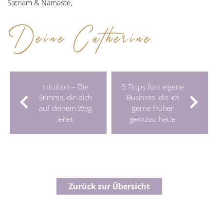
Satnam & Namaste,
Intuition – Die
5 Tipps fürs eigene
Stimme, die dich
Business, die ich
auf deinem Weg
gerne früher
leitet
gewusst hätte
Zurück zur Übersicht