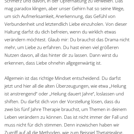
Schmerz und davon, in der Opferhaltung zu verweilen. Das
mag paradox klingen, aber unser Gehirn hat so seine Wege,
um sich Aufmerksamkeit, Anerkennung, das Gefühl von
Verbundenheit und letztendlich Liebe einzuholen. Von dieser
Haltung darfst du dich befreien, wenn du wirklich etwas
verändern möchtest. Glaub mir: Du brauchst das Drama nicht
mehr, um Liebe zu erfahren. Du hast einen viel größeren
Nutzen davon, all das hinter dir zu lassen. Dann wirst du
erkennen, dass Liebe ohnehin allgegenwärtig ist.
Allgemein ist das richtige Mindset entscheidend. Du darfst
jetzt und hier all die alten Überzeugungen, wie etwa „Heilung
ist anstrengend“ oder „Heilung dauert Jahre“, loslassen und
shiften. Du darfst dich von der Vorstellung lösen, dass du
zwei bis fünf Jahre Therapie brauchst, um Themen in deinem
Leben verändern zu können. Das ist nicht immer der Fall und
muss nicht für dich stimmen. Denn inzwischen haben wir
Zugriff auf all die Methoden, wie zum Beispiel ThetaHealing,