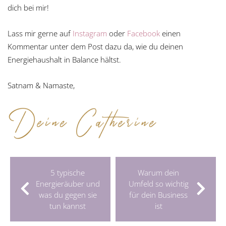
dich bei mir!
Lass mir gerne auf
Instagram
oder
Facebook
einen
Kommentar unter dem Post dazu da, wie du deinen
Energiehaushalt in Balance hältst.
Satnam & Namaste,
5 typische
Warum dein
Energieräuber und
Umfeld so wichtig
was du gegen sie
für dein Business
tun kannst
ist