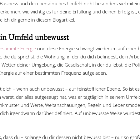
 Business und dein persönliches Umfeld nicht besonders viel mitei
erkennen, wie wichtig es für deine Erfüllung und deinen Erfolg ist
e ich dir gerne in diesem Blogartikel.
dein Umfeld unbewusst
estimmte Energie
und diese Energie schwingt wiederum auf einer 
te, die du sprichst, die Wohnung, in der du dich befindest, dein Arb
 Wetter deiner Umgebung, die Gesellschaft, in der du lebst, die Pol
n Energie auf einer bestimmten Frequenz aufgeladen.
t dich – wenn auch unbewusst – auf feinstofflicher Ebene. So ist 
arst, der alles aufgesaugt hat, was er tagtäglich in seinem Umfel
enkmuster und Werte, Weltanschauungen, Regeln und Lebensmodell
dich irgendwann darüber definiert. Auf unbewusste Weise wurdes
 dass du – solange du dir dessen nicht bewusst bist – nur so groß 