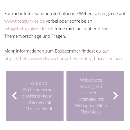
Für mehr Informationen zu Catherine Weber, schau gerne auf
www.thetajunkies.de
vorbei oder schreibe an
info@thetajunkies.de
. Ich freue mich auch über deine
Themenvorschläge und Fragen.
Mehr Informationen zum Basisseminar findest du auf
https://thetajunkies.de/buchung/thetahealing-basis-seminar/
.
Webspaces
Wie dich
soulaligned
Perfektionismus
kreieren –
blockieren kann –
Interview mit
Interview mit
Webspace Witch
Christin Arndt
Tizia Macia