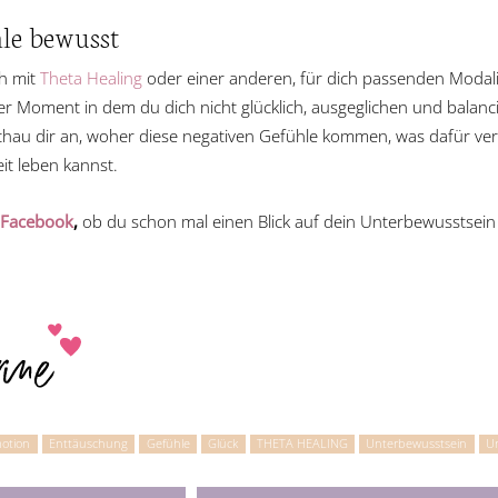
le bewusst
h mit
Theta Healing
oder einer anderen, für dich passenden Modalitä
r Moment in dem du dich nicht glücklich, ausgeglichen und balancie
hau dir an, woher diese negativen Gefühle kommen, was dafür vera
eit leben kannst.
Facebook
,
ob du schon mal einen Blick auf dein Unterbewusstsein
otion
Enttäuschung
Gefühle
Glück
THETA HEALING
Unterbewusstsein
Un