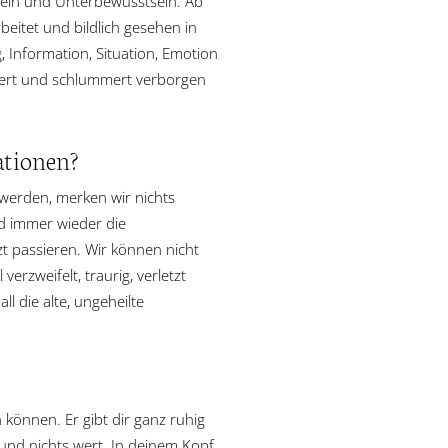
stsein und Unterbewusstsein. Ab
eitet und bildlich gesehen in
 Information, Situation, Emotion
chert und schlummert verborgen
ationen?
werden, merken wir nichts
d immer wieder die
zt passieren. Wir können nicht
rzweifelt, traurig, verletzt
l die alte, ungeheilte
n können. Er gibt dir ganz ruhig
 und nichts wert. In deinem Kopf