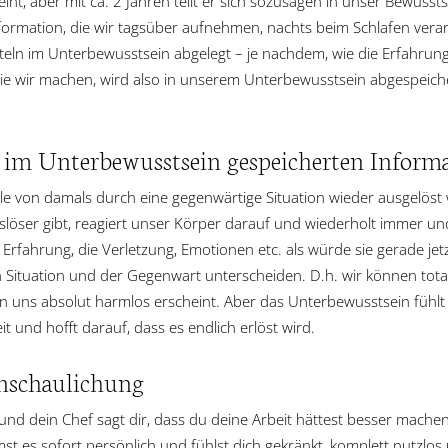
reint, aber mit ca. 2 Jahren teilt er sich sozusagen in unser Bewus
formation, die wir tagsüber aufnehmen, nachts beim Schlafen verarb
teln im Unterbewusstsein abgelegt – je nachdem, wie die Erfahrung,
 die wir machen, wird also in unserem Unterbewusstsein abgespei
, im Unterbewusstsein gespeicherten Inform
e von damals durch eine gegenwärtige Situation wieder ausgelöst 
löser gibt, reagiert unser Körper darauf und wiederholt immer un
Erfahrung, die Verletzung, Emotionen etc. als würde sie gerade jet
ituation und der Gegenwart unterscheiden. D.h. wir können total ve
on uns absolut harmlos erscheint. Aber das Unterbewusstsein fühlt al
 und hofft darauf, dass es endlich erlöst wird.
anschaulichung
it und dein Chef sagt dir, dass du deine Arbeit hättest besser mache
mst es sofort persönlich und fühlst dich gekränkt, komplett nutzlos