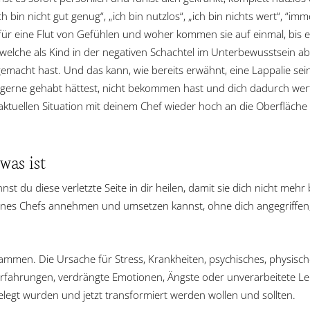
bin nicht gut genug“, „ich bin nutzlos“, „ich bin nichts wert“, “immer
ür eine Flut von Gefühlen und woher kommen sie auf einmal, bis e
welche als Kind in der negativen Schachtel im Unterbewusstsein a
emacht hast. Und das kann, wie bereits erwähnt, eine Lappalie sein
 gerne gehabt hättest, nicht bekommen hast und dich dadurch wertl
ktuellen Situation mit deinem Chef wieder hoch an die Oberfläche 
was ist
nst du diese verletzte Seite in dir heilen, damit sie dich nicht meh
eines Chefs annehmen und umsetzen kannst, ohne dich angegriffen,
ammen. Die Ursache für Stress, Krankheiten, psychisches, physisc
Erfahrungen, verdrängte Emotionen, Ängste oder unverarbeitete L
egt wurden und jetzt transformiert werden wollen und sollten.