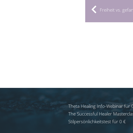
Freiheit vs. gef
Theta Healing Info-Webinar für 
The Successful Healer Mastercla
Stilpersönlichkeitstest für 0 €