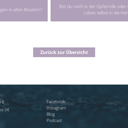
Bist du noch in der Opferrolle oder
angen in alten Mustern?
Leben selbst in die Ha
Zurück zur Übersicht
Facebook
0 €
Instagram
ss 0€
Blog
Podcast