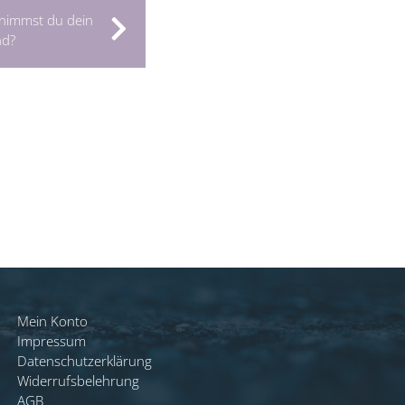
 nimmst du dein
nd?
Mein Konto
Impressum
Datenschutzerklärung
Widerrufsbelehrung
AGB