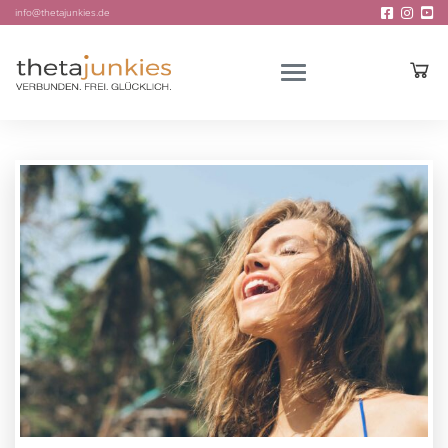
info@thetajunkies.de