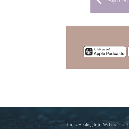
Design meets
Theta Healing Info-Webinar für 