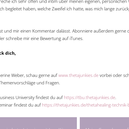
eche ich sehr offen und intim über meinen eigenen, persönlichen W
ch begleitet haben, welche Zweifel ich hatte, was mich lange zurüc
rst und mir einen Kommentar dalässt. Abonniere außerdem gerne d
der schreibe mir eine Bewertung auf iTunes.
k dich,
erine Weber, schau gerne auf
www.thetajunkies.de
vorbei oder sc
 Themenvorschläge und Fragen.
siness University findest du auf
https://tbu.thetajunkies.de
.
eminar findest du auf
https://thetajunkies.de/thetahealing-techni