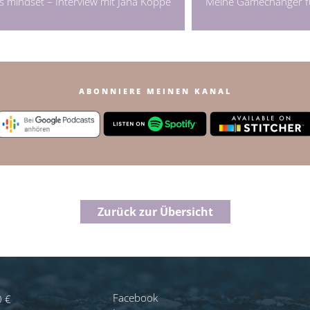
 mindset – Interview mit Jana Köppe
Meine Gamechanger fü
ABONNIERE MEINEN KANAL
Zurück zur Übersicht
Facebook
0 €