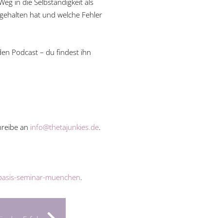
eg in die Selbständigkeit als
kgehalten hat und welche Fehler
en Podcast – du findest ihn
hreibe an
info@thetajunkies.de
.
k-basis-seminar-muenchen
.