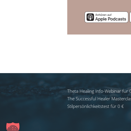
Theta Healing Info-Webinar für 
The Successful Healer Mastercla
Stilpersönlichkeitstest für 0 €