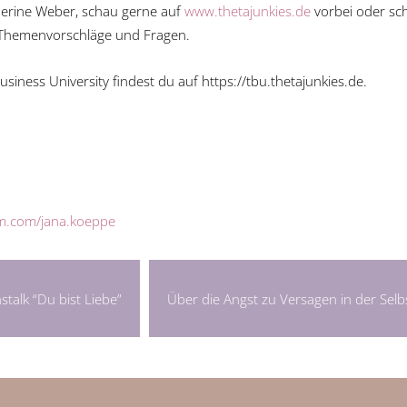
erine Weber, schau gerne auf
www.thetajunkies.de
vorbei oder sc
 Themenvorschläge und Fragen.
iness University findest du auf https://tbu.thetajunkies.de.
am.com/jana.koeppe
nstalk “Du bist Liebe”
Über die Angst zu Versagen in der Selb