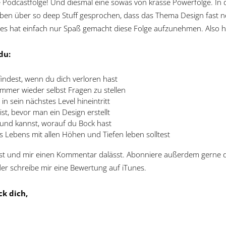
e Podcastfolge! Und diesmal eine sowas von krasse Powerfolge. In d
aben über so deep Stuff gesprochen, dass das Thema Design fast 
 es hat einfach nur Spaß gemacht diese Folge aufzunehmen. Also h
du:
findest, wenn du dich verloren hast
 immer wieder selbst Fragen zu stellen
in sein nächstes Level hineintritt
ist, bevor man ein Design erstellt
t und kannst, worauf du Bock hast
 Lebens mit allen Höhen und Tiefen leben solltest
rst und mir einen Kommentar dalässt. Abonniere außerdem gerne d
der schreibe mir eine Bewertung auf iTunes.
k dich,