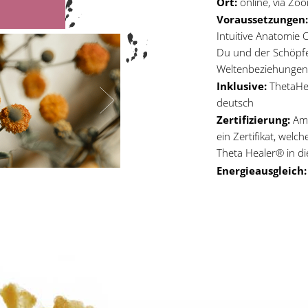
Ort:
online, via Zo
Voraussetzungen
Intuitive Anatomie 
Du und der Schöpfer
Weltenbeziehunge
Inklusive:
ThetaHe
deutsch
Zertifizierung:
Am 
ein Zertifikat, welche
Theta Healer® in di
Energieausgleich: