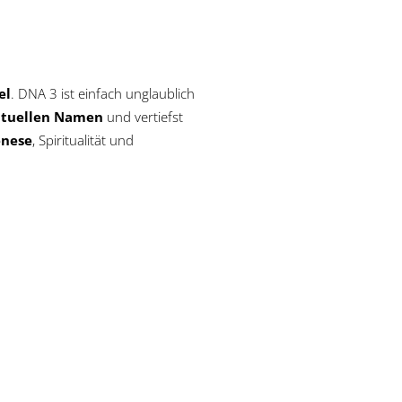
el
. DNA 3 ist einfach unglaublich
ituellen Namen
und vertiefst
enese
, Spiritualität und