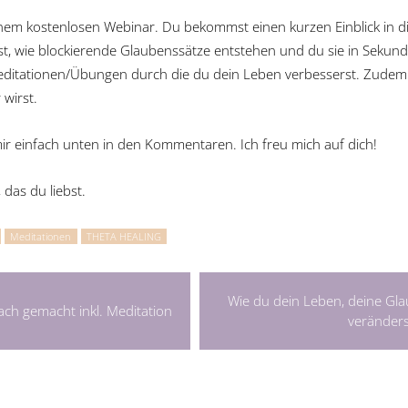
inem kostenlosen Webinar. Du bekommst einen kurzen Einblick in di
, wie blockierende Glaubenssätze entstehen und du sie in Sekund
ditationen/Übungen durch die du dein Leben verbesserst. Zude
 wirst.
r einfach unten in den Kommentaren. Ich freu mich auf dich!
 das du liebst.
Meditationen
THETA HEALING
Wie du dein Leben, deine Gl
ach gemacht inkl. Meditation
veränders