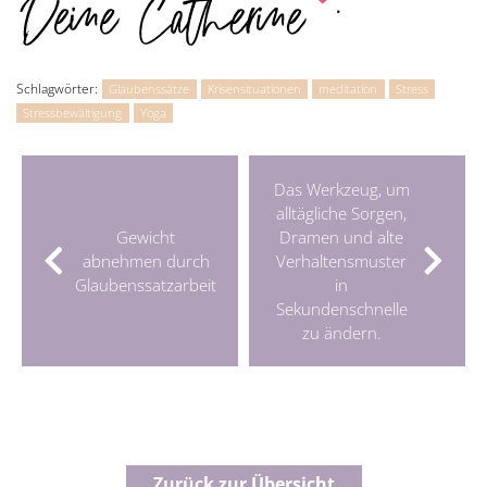
.
Schlagwörter:
Glaubenssätze
Krisensituationen
meditation
Stress
Stressbewältigung
Yoga
Das Werkzeug, um
alltägliche Sorgen,
Gewicht
Dramen und alte
abnehmen durch
Verhaltensmuster
Glaubenssatzarbeit
in
Sekundenschnelle
zu ändern.
Zurück zur Übersicht