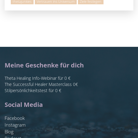
thetajunkies
Vertrauen ins Universum
Ziele festlegen
Meine Geschenke für dich
Theta Healing Info-Webinar für 0 €
The Successful Healer Masterclass 0€
Stilpersönlichkeitstest für 0 €
Social Media
Facebook
Instagram
Blog