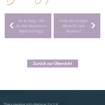
Yin & Yang – Wie
Finde die richtigen
du dein Business in
Werte für dein
Balance bringst
Business!
Zurück zur Übersicht
Theta Healing Info-Webinar für 0 €