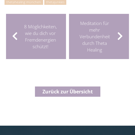
thetahealing münchen
thetajunkies
Meditation für
8 Möglichkeiten,
mehr
wie du dich vor
Verbundenheit
Fremdenergien
durch Theta
schützt!
Healing
Zurück zur Übersicht