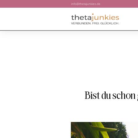
info@thetajunkies.de
Bist du schon