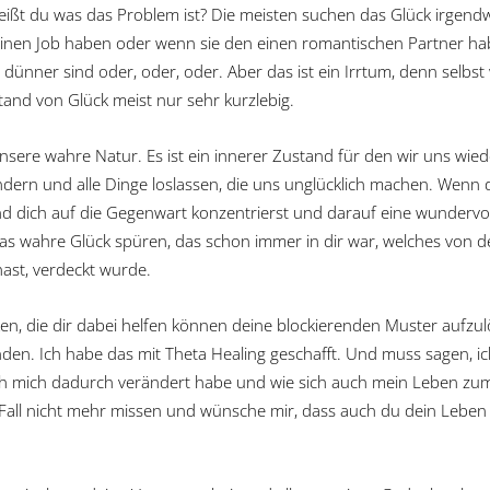
weißt du was das Problem ist? Die meisten suchen das Glück irgend
n einen Job haben oder wenn sie den einen romantischen Partner ha
dünner sind oder, oder, oder. Aber das ist ein Irrtum, denn selb
ustand von Glück meist nur sehr kurzlebig.
nsere wahre Natur. Es ist ein innerer Zustand für den wir uns wie
ndern und alle Dinge loslassen, die uns unglücklich machen. Wenn
nd dich auf die Gegenwart konzentrierst und darauf eine wundervoll
das wahre Glück spüren, das schon immer in dir war, welches von d
hast, verdeckt wurde.
iken, die dir dabei helfen können deine blockierenden Muster aufz
en. Ich habe das mit Theta Healing geschafft. Und muss sagen, ic
ich mich dadurch verändert habe und wie sich auch mein Leben zum 
Fall nicht mehr missen und wünsche mir, dass auch du dein Leben 