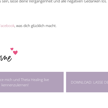
u sein, lasse deine Vergangenheit und alle negativen Gedanken los.
Facebook
, was dich glücklich macht.
e mich und Theta Healing live
DOWNLOAD: LASSE DE
kennenzulernen!