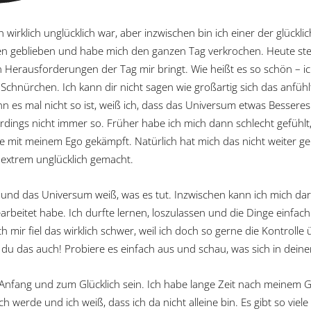
ch wirklich unglücklich war, aber inzwischen bin ich einer der glückl
egen geblieben und habe mich den ganzen Tag verkrochen. Heute ste
 Herausforderungen der Tag mir bringt. Wie heißt es so schön – ich
am Schnürchen. Ich kann dir nicht sagen wie großartig sich das anfüh
 es mal nicht so ist, weiß ich, dass das Universum etwas Besseres 
rdings nicht immer so. Früher habe ich mich dann schlecht gefühlt,
e mit meinem Ego gekämpft. Natürlich hat mich das nicht weiter geb
extrem unglücklich gemacht.
st und das Universum weiß, was es tut. Inzwischen kann ich mich dar
eitet habe. Ich durfte lernen, loszulassen und die Dinge einfach 
h mir fiel das wirklich schwer, weil ich doch so gerne die Kontrolle
t du das auch! Probiere es einfach aus und schau, was sich in dei
Anfang und zum Glücklich sein. Ich habe lange Zeit nach meinem 
ich werde und ich weiß, dass ich da nicht alleine bin. Es gibt so vie