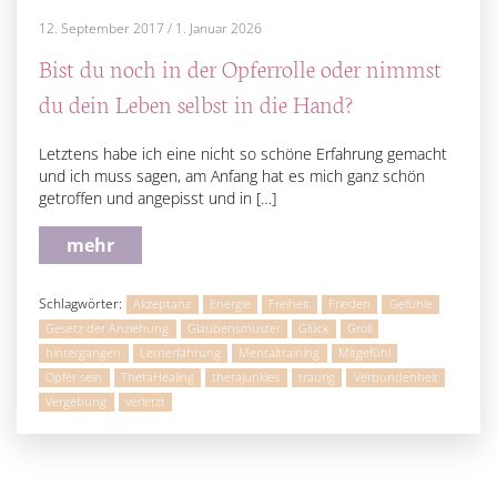
12. September 2017
/
1. Januar 2026
Bist du noch in der Opferrolle oder nimmst
du dein Leben selbst in die Hand?
Letztens habe ich eine nicht so schöne Erfahrung gemacht
und ich muss sagen, am Anfang hat es mich ganz schön
getroffen und angepisst und in […]
mehr
Schlagwörter:
Akzeptanz
Energie
Freiheit
Frieden
Gefühle
Gesetz der Anziehung
Glaubensmuster
Glück
Groll
hintergangen
Lernerfahrung
Mentaltraining
Mitgefühl
Opfer sein
ThetaHealing
thetajunkies
traurig
Verbundenheit
Vergebung
verletzt