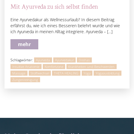
Mit Ayurveda zu sich selbst finden
Eine Ayurvedakur als Wellnessurlaub? In diesem Beitrag
erfährst du, wie ich eines Besseren belehrt wurde und wie
ich Ayurveda in meinen Alltag integriere. Ayurveda – […]
mehr
Schlagwörter:
Ayurveda
Ayurvedakur
Doshas
Intuitive Anatomie
Komfortzone
Krankheiten und Beschwerden
Massage
Stoffwechsel
THETA HEALING
Yoga
Yogaausbildung
Zungenreinigung