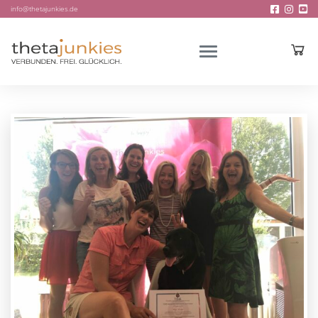
info@thetajunkies.de