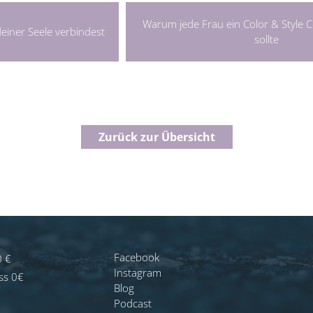
Warum jede Frau ein Color & Style
deiner Seele verbindest
sollte
Zurück zur Übersicht
Facebook
0 €
Instagram
ss 0€
Blog
Podcast