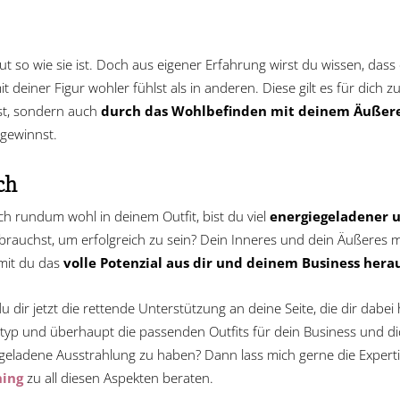
gut so wie sie ist. Doch aus eigener Erfahrung wirst du wissen, das
it deiner Figur wohler fühlst als in anderen. Diese gilt es für dich 
rst, sondern auch
durch das Wohlbefinden mit deinem Äußeren
gewinnst.
ch
ich rundum wohl in deinem Outfit, bist du viel
energiegeladener 
 brauchst, um erfolgreich zu sein? Dein Inneres und dein Äußeres
mit du das
volle Potenzial aus dir und deinem Business hera
dir jetzt die rettende Unterstützung an deine Seite, die dir dabei hil
typ und überhaupt die passenden Outfits für dein Business und d
geladene Ausstrahlung zu haben? Dann lass mich gerne die Expertin
hing
zu all diesen Aspekten beraten.