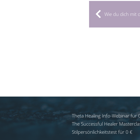
Wie du dich mit 
Theta Healing Info-Webinar für 
The Successful Healer Mastercla
Stilpersönlichkeitstest für 0 €