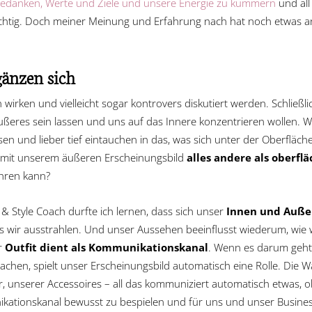
edanken, Werte und Ziele und unsere Energie zu kümmern
und all 
 wichtig. Doch meiner Meinung und Erfahrung nach hat noch etwas
änzen sich
irken und vielleicht sogar kontrovers diskutiert werden. Schließlich
ußeres sein lassen und uns auf das Innere konzentrieren wollen. Wi
sen und lieber tief eintauchen in das, was sich unter der Oberfläche
ng mit unserem äußeren Erscheinungsbild
alles andere als oberflä
hren kann?
& Style Coach durfte ich lernen, dass sich unser
Innen und Außen
as wir ausstrahlen. Und unser Aussehen beeinflusst wiederum, wie w
r
Outfit dient als Kommunikationskanal
. Wenn es darum geht,
hen, spielt unser Erscheinungsbild automatisch eine Rolle. Die Wa
 unserer Accessoires – all das kommuniziert automatisch etwas, ob 
ikationskanal bewusst zu bespielen und für uns und unser Busine