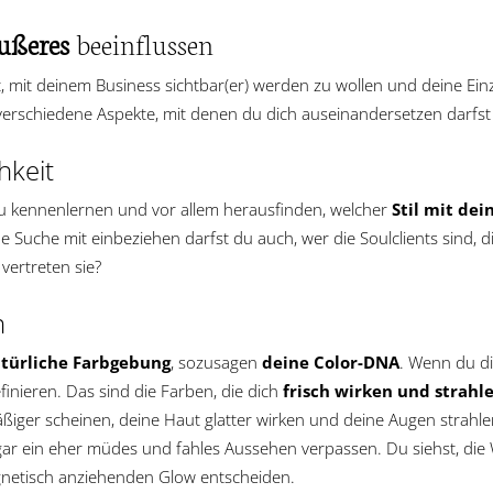
Äußeres
beeinflussen
 mit deinem Business sichtbar(er) werden zu wollen und deine Einz
 verschiedene Aspekte, mit denen du dich auseinandersetzen darfst
hkeit
eu kennenlernen und vor allem herausfinden, welcher
Stil mit dei
e Suche mit einbeziehen darfst du auch, wer die Soulclients sind,
vertreten sie?
n
türliche Farbgebung
, sozusagen
deine Color-DNA
. Wenn du di
nieren. Das sind die Farben, die dich
frisch wirken und strahl
ßiger scheinen, deine Haut glatter wirken und deine Augen strahlen
ogar ein eher müdes und fahles Aussehen verpassen. Du siehst, die
netisch anziehenden Glow entscheiden.