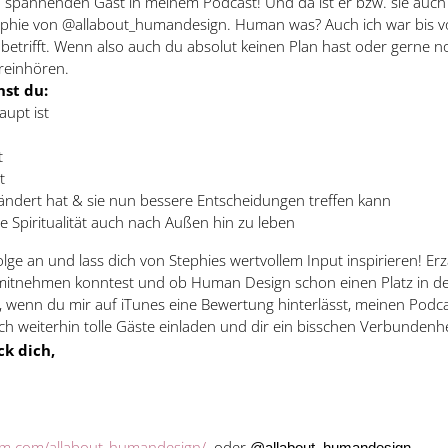
en spannenden Gast in meinem Podcast! Und da ist er bzw. sie auch
ephie von @allabout_humandesign. Human was? Auch ich war bis vo
etrifft. Wenn also auch du absolut keinen Plan hast oder gerne 
 reinhören.
nst du:
upt ist
t
t
ändert hat & sie nun bessere Entscheidungen treffen kann
re Spiritualität auch nach Außen hin zu leben
 Folge an und lass dich von Stephies wertvollem Input inspirieren! E
mitnehmen konntest und ob Human Design schon einen Platz in d
 wenn du mir auf iTunes eine Bewertung hinterlässt, meinen Podc
h weiterhin tolle Gäste einladen und dir ein bisschen Verbundenhe
k dich,
am.com/allabout_humandesign/
oder
@allabout_humandesign