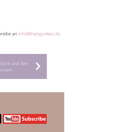
hreibe an
info@thetajunkies.de
.
 Glück und den
rinnern