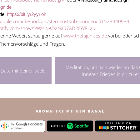
gn.de
ide:
https://bit.ly/2yyrloh
s.apple.com/de/podcast/sternenstaub-stunden/id1523440934
spotify.com/show/5WzsiNADXNa67AD2FWRLXu
erine Weber, schau gerne auf
www.thetajunkies.de
vorbei oder sc
 Themenvorschläge und Fragen.
Meditation, um dich wieder an das
 Date mit deiner Seele
inneren Frieden in dir zu e
ABONNIERE MEINEN KANAL