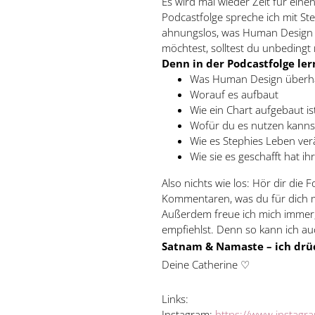
Es wird mal wieder Zeit für ein
Podcastfolge spreche ich mit St
ahnungslos, was Human Design b
möchtest, solltest du unbedingt
Denn in der Podcastfolge ler
Was Human Design überha
Worauf es aufbaut
Wie ein Chart aufgebaut is
Wofür du es nutzen kanns
Wie es Stephies Leben ver
Wie sie es geschafft hat ih
Also nichts wie los: Hör dir die
Kommentaren, was du für dich 
Außerdem freue ich mich immer,
empfiehlst. Denn so kann ich auc
Satnam & Namaste – ich drüc
Deine Catherine ♡
Links:
Instagram:
https://www.instagr