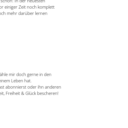
 schon: In der neuesten
r einiger Zeit noch komplett
noch mehr darüber lernen
rzähle mir doch gerne in den
einem Leben hat.
ast abonnierst oder ihn anderen
it, Freiheit & Glück bescheren!